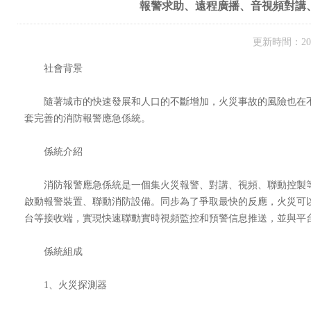
報警求助、遠程廣播、音視頻對講、
更新時間：202
社會背景
隨著城市的快速發展和人口的不斷增加，火災事故的風險也在不
套完善的消防報警應急係統。
係統介紹
消防報警應急係統是一個集火災報警、對講、視頻、聯動控製等
啟動報警裝置、聯動消防設備。同步為了爭取最快的反應，火災可
台等接收端，實現快速聯動實時視頻監控和預警信息推送，並與平台
係統組成
1、火災探測器