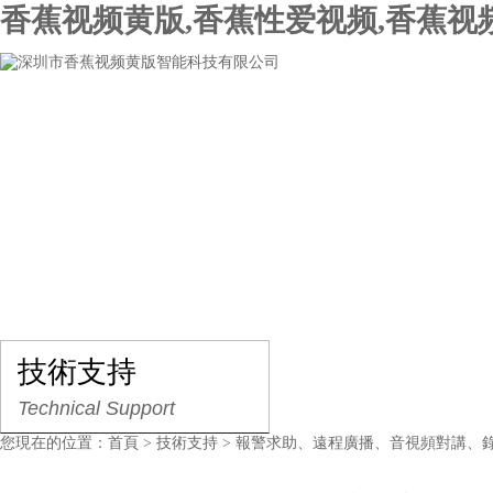
香蕉视频黄版,香蕉性爱视频,香蕉视
網站首頁
關於香蕉视频黄版
產品展示
行業
技術支持
Technical Support
您現在的位置：
首頁
>
技術支持
> 報警求助、遠程廣播、音視頻對講、錄